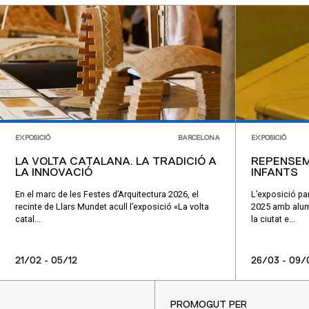
EXPOSICIÓ
BARCELONA
EXPOSICIÓ
LA VOLTA CATALANA. LA TRADICIÓ A
REPENSEM
LA INNOVACIÓ
INFANTS
En el marc de les Festes d’Arquitectura 2026, el
L’exposició par
recinte de Llars Mundet acull l’exposició «La volta
2025 amb alumn
catal...
la ciutat e...
21/02 - 05/12
26/03 - 09/
PROMOGUT PER