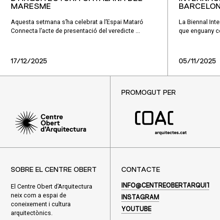
MARESME
BARCELO
Aquesta setmana s’ha celebrat a l’Espai Mataró
La Biennal Int
Connecta l’acte de presentació del veredicte ...
que enguany ce
17/12/2025
05/11/2025
PROMOGUT PER
SOBRE EL CENTRE OBERT
CONTACTE
El Centre Obert d’Arquitectura
INFO@CENTREOBERTARQUITEC
neix com a espai de
INSTAGRAM
coneixement i cultura
YOUTUBE
arquitectònics.