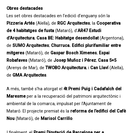
Obres destacades
Les set obres destacades en l’edició d’enguany són la
Pizzeria Artés
(Alella), de
RGC Arquitectes
; la
Cooperativa
de 4 habitatges de fusta
(Mataró), d’
AR47 Estudi
d’Arquitectura
;
Casa BE: Habitatge desendollat
(Argentona),
de
SUMO Arquitectes
;
Churruca. Edifici plurifamiliar entre
mitgeres
(Mataró), de
Gaspar Bosch Ximenes
;
Espai
Robafaves
(Mataró), de
Josep Muñoz i Pérez
;
Casa 5×5
(Arenys de Mar), de
TWOBO Arquitectura
; i
Can Llaví
(Alella),
de
GMA Arquitectes
.
A més, també s’ha atorgat el
4t Premi Puig i Cadafalch del
Maresme
per a la recuperació del patrimoni arquitectònic i
ambiental de la comarca, impulsat per l’Ajuntament de
Mataró. El projecte premiat és la
reforma de l’edifici del Cafè
Nou
(Mataró), de
Marisol Carrillo
.
I finalment, el
Premi Diputació de Barcelona per a