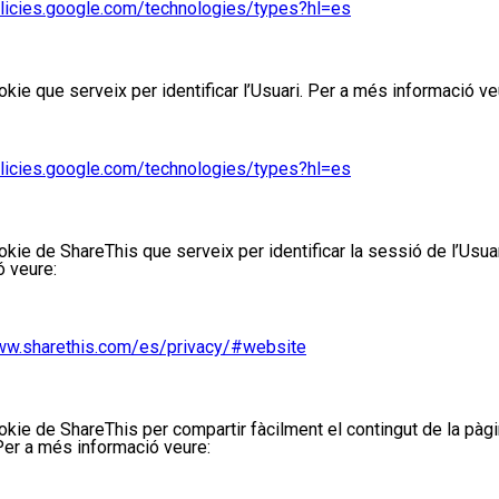
olicies.google.com/technologies/types?hl=es
okie
que serveix per identificar l’
Usuari
.
Per a més informació ve
olicies.google.com/technologies/types?hl=es
okie
de
ShareThis
que serveix per identificar la sessió de l’
Usua
ó veure:
ww.sharethis.com/es/privacy/#website
okie
de
ShareThis
per compartir fàcilment el contingut de la pàg
Per a més informació veure: