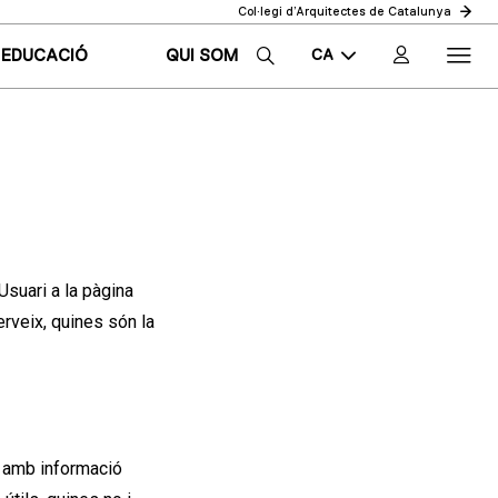
Col·legi d’Arquitectes de Catalunya
CA
EDUCACIÓ
QUI SOM
EN
ES
Usuari a la pàgina
erveix, quines són la
u amb informació