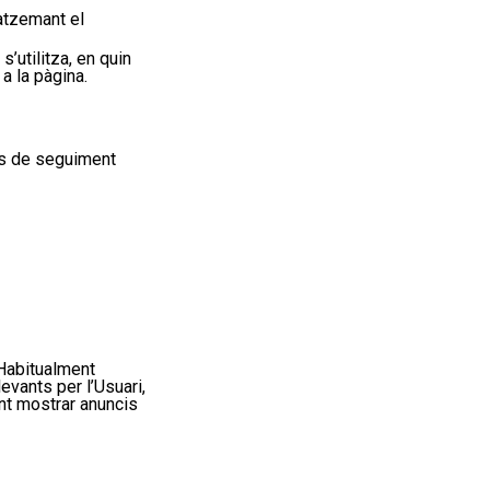
zemant el
s’
utilitza, en quin
a la pàgina.
tes de seguiment
 Habitualment
levants per l’
Usuari
,
nt
mostrar anuncis