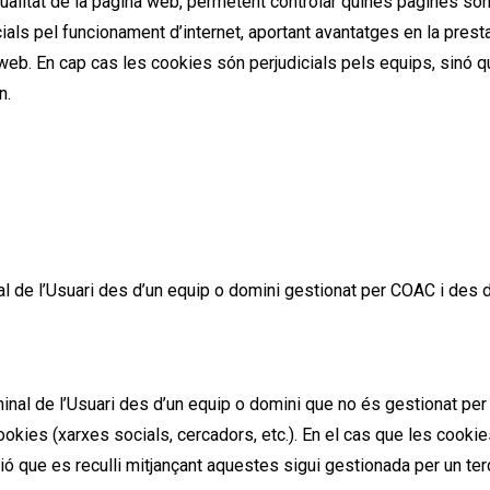
qualitat de la pàgina web, permetent controlar quines pàgines són 
ls pel funcionament d’internet, aportant avantatges en la prest
a web. En cap cas les cookies són perjudicials pels equips, sinó q
n.
al de l’Usuari des d’un equip o domini gestionat per COAC i des d
minal de l’Usuari des d’un equip o domini que no és gestionat pe
ookies (xarxes socials, cercadors, etc.). En el cas que les cookie
ó que es reculli mitjançant aquestes sigui gestionada per un ter