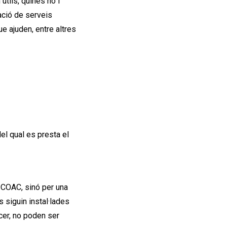
útils, quines no i
ació de serveis
ue ajuden, entre altres
el qual es presta el
r COAC, sinó per una
s siguin instal·lades
cer, no poden ser