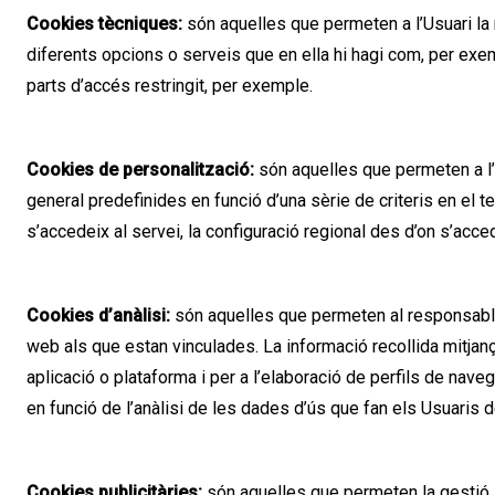
Cookies tècniques:
són aquelles que permeten a l’Usuari la 
diferents opcions o serveis que en ella hi hagi com, per exemp
parts d’accés restringit, per exemple.
Cookies de personalització:
són aquelles que permeten a l’
general predefinides en funció d’una sèrie de criteris en el t
s’accedeix al servei, la configuració regional des d’on s’acced
Cookies d’anàlisi:
són aquelles que permeten al responsable
web als que estan vinculades. La informació recollida mitjança
aplicació o plataforma i per a l’elaboració de perfils de naveg
en funció de l’anàlisi de les dades d’ús que fan els Usuaris d
Cookies publicitàries:
són aquelles que permeten la gestió, 