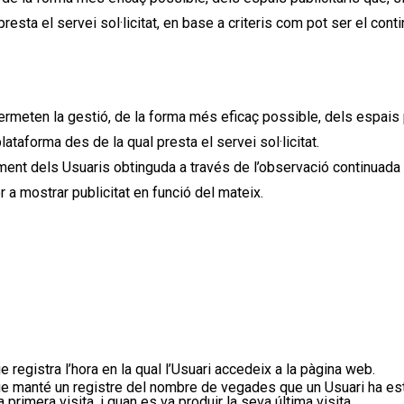
esta el servei sol·licitat, en base a criteris com pot ser el conti
meten la gestió, de la forma més eficaç possible, dels espais p
ataforma des de la qual presta el servei sol·licitat.
 dels Usuaris obtinguda a través de l’observació continuada 
 a mostrar publicitat en funció del mateix.
ie
registra l’hora en la qual l’
Usuari
accedeix a
l
a pàgina
web.
ie
manté un registre del nombre de vegades que un
Usuari
ha est
 primera visita, i quan es va produir la seva última visita.