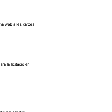
ina
web
a les xarxes
 ara
la
licitació en