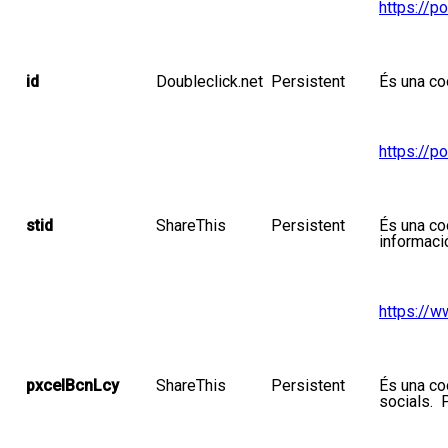
https://p
id
Doubleclick.net
Persistent
És una
co
https://p
stid
ShareThis
Persistent
És una
co
informaci
https://w
pxcelBcnLcy
ShareThis
Persistent
És una
co
socials.