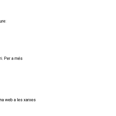
ure:
ri
.
Per a més
ina
web
a les xarxes