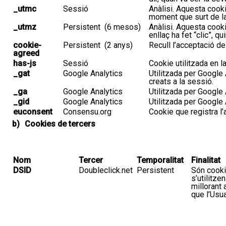
_
utmc
Ses
s
ió
Anàlisi
. A
questa
cook
moment
que
surt de l
_
utmz
Persistent
(6 mes
o
s)
Anàlisi
. A
questa
cook
enllaç
ha fet
“
clic
”
, qu
cookie-
Persistent
(2 anys)
Recull l’acceptació d
agreed
has-
js
Sessió
Cookie
utilitzada en l
_gat
Google
Analytics
Utilitzada per
Google
creats a la sessió.
_
ga
Google
Analytics
Utilitzada per
Google
_
gid
Google
Analytics
Utilitzada per
Google
euconsent
Consensu.org
Cookie
que registra l’
b) Cookies de tercers
Nom
Tercer
Temporalitat
Finalitat
DSID
Doubleclick.net
Persistent
Són
cook
s’utilitz
en
millora
nt 
que l’
Usua