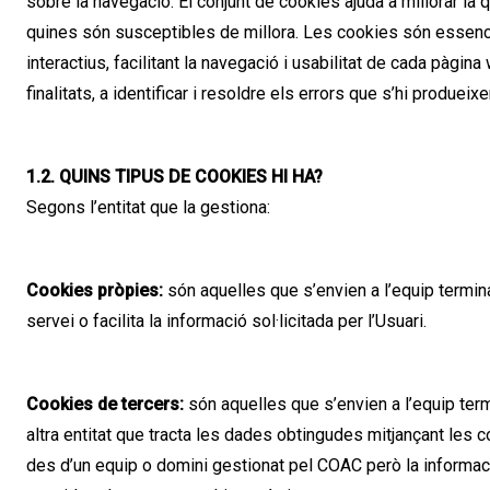
sobre la navegació. El conjunt de cookies ajuda a millorar la 
quines són susceptibles de millora. Les cookies són essencia
interactius, facilitant la navegació i usabilitat de cada pàgin
finalitats, a identificar i resoldre els errors que s’hi produeixe
1.2. QUINS TIPUS DE COOKIES HI HA?
Segons l’entitat que la gestiona:
Cookies pròpies:
són aquelles que s’envien a l’equip termin
servei o facilita la informació sol·licitada per l’Usuari.
Cookies de tercers:
són aquelles que s’envien a l’equip ter
altra entitat que tracta les dades obtingudes mitjançant les c
des d’un equip o domini gestionat pel COAC però la informaci