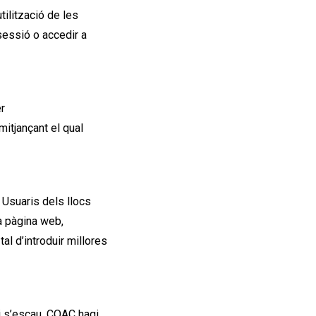
tilització de les
 sessió o accedir a
r
mitjançant el qual
 Usuaris dels llocs
la pàgina web,
al d’introduir millores
i s’escau, COAC hagi