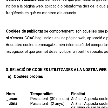
inclòs a la pàgina web, aplicació o plataforma des de la qual pr
freqüència en què es mostren els anuncis.
Cookies de publicitat
de comportament: són aquelles que per
si s’escau, COAC hagi inclòs en una pàgina web, aplicació o pl
Aquestes cookies emmagatzemen informació del comportament
navegació, el que permet desenvolupar un perfil específic per
3. RELACIÓ DE COOKIES UTILITZADES A LA NOSTRA WEB
a)
Cookies pròpies
No
m
Temporali
t
a
t
Finali
t
a
t
_
unam
Persistent
(30 minuts)
Anàlisi
. A
questa
cook
_
utma
Persistent
(2 a
ny
s)
Anàlisi
. A
questa
cook
dir,
quan va ser la seva