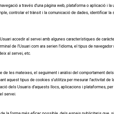
navegació a través d’una pàgina web, plataforma o aplicació i la u
le, controlar el trànsit i la comunicació de dades, identificar la
Usuari accedir al servei amb algunes característiques de caràcte
erminal de l’Usuari com ara serien l’idioma, el tipus de navegador 
eix al servei, etc.
 de les mateixes, el seguiment i anàlisi del comportament dels
nt aquest tipus de cookies s’utilitza per mesurar l’activitat de 
ació dels Usuaris d’aquests llocs, aplicacions i plataformes, per t
el servei.
de la forma més eficaç possible, dels espais publicitaris que, s