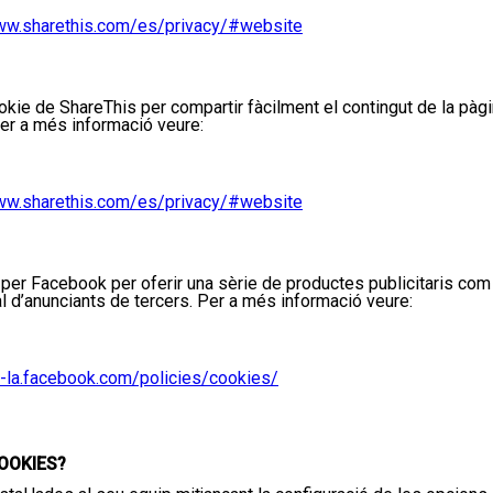
ww.sharethis.com/es/privacy/#website
okie
de
ShareThis
per compartir fàcilment el contingut de la pàg
er a més informació veure:
ww.sharethis.com/es/privacy/#website
a per
Facebook
per oferir una sèrie de productes publicitaris com
l d’anunciants de tercers.
Per a més informació veure:
s-la.facebook.com/policies/cookies/
OOKIES?