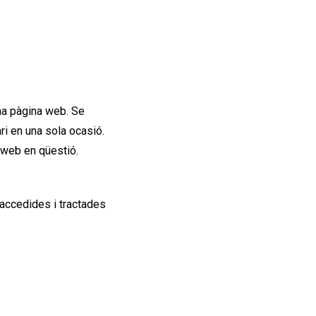
na pàgina web. Se
ri en una sola ocasió.
a web en qüestió.
accedides i tractades