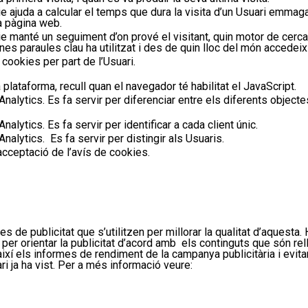
ie
ajuda a calcular
el
temps
que
dura la visita d’un
Usuari
emmagat
a pàgina
web
.
ie
manté un seguiment d’on prové el visitant, quin motor de cerca
ines paraules clau
ha
utilitza
t
i des de quin lloc del món
accedeix
e
cookies
per part de l’
Usuari
.
a plataforma, recull quan el navegador té habilitat el
JavaScript
.
Analytics
. Es fa servir per diferenciar entre els diferents objec
Analytics
. Es fa servir per identificar a cada client únic.
Analytics
. Es fa servir per distingir als Usuaris.
acceptació de l’avís de
cookies
.
ies
de publicitat que s’utilitzen per millorar la qualitat
d’aquesta
.
per orientar la publicitat d’acord amb
els
continguts
que són
rel
així
els informes de rendiment de la campanya
publicitària
i evita
ri
ja ha vist.
Per a més informació veure: