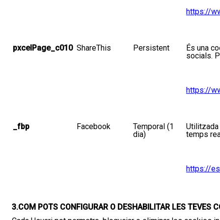
https://w
pxcelPage_c010
ShareThis
Persistent
És una
co
socials.
P
https://w
_
fbp
Facebook
Temporal
(1
Utilitzad
dia)
temps rea
https://e
3.COM POTS CONFIGURAR O DESHABILITAR LES TEVES C