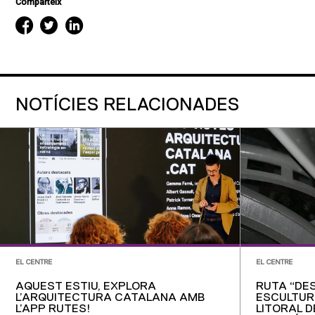
Comparteix
NOTÍCIES RELACIONADES
EL CENTRE
EL CENTRE
AQUEST ESTIU, EXPLORA
RUTA “DE
L’ARQUITECTURA CATALANA AMB
ESCULTUR
L’APP RUTES!
LITORAL D