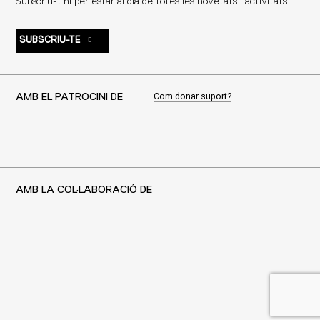
Subscriu-t'hi per estar al dia de totes les novetats i activitats
SUBSCRIU-TE
Com donar suport?
AMB EL PATROCINI DE
AMB LA COL·LABORACIÓ DE