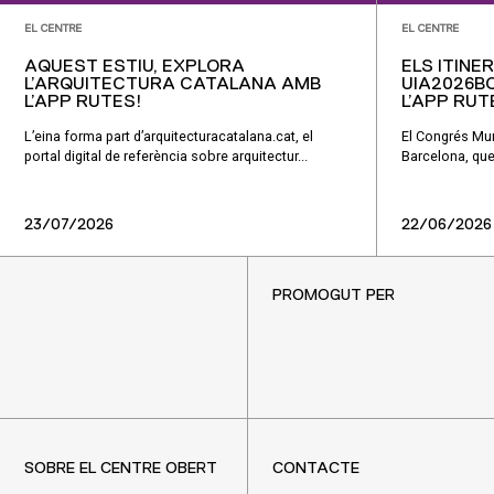
EL CENTRE
EL CENTRE
AQUEST ESTIU, EXPLORA
ELS ITINE
L’ARQUITECTURA CATALANA AMB
UIA2026BC
L’APP RUTES!
L’APP RUT
L’eina forma part d’arquitecturacatalana.cat, el
El Congrés Mun
portal digital de referència sobre arquitectur...
Barcelona, que 
23/07/2026
22/06/2026
PROMOGUT PER
SOBRE EL CENTRE OBERT
CONTACTE