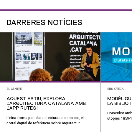
DARRERES NOTÍCIES
EL CENTRE
BIBLIOTECA
AQUEST ESTIU, EXPLORA
MODÈLIQU
L’ARQUITECTURA CATALANA AMB
LA BIBLIO
L’APP RUTES!
Coincidint amb
L’eina forma part d’arquitecturacatalana.cat, el
utopies 1859-1
portal digital de referència sobre arquitectur...