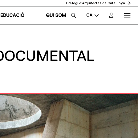
Col·legi d’Arquitectes de Catalunya
CA
EDUCACIÓ
QUI SOM
EN
ES
 DOCUMENTAL