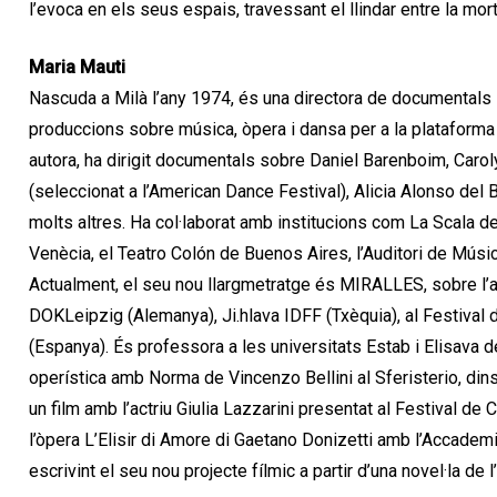
l’evoca en els seus espais, travessant el llindar entre la mort 
Maria Mauti
Nascuda a Milà l’any 1974, és una directora de documentals 
produccions sobre música, òpera i dansa per a la plataforma
autora, ha dirigit documentals sobre Daniel Barenboim, Caroly
(seleccionat a l’American Dance Festival), Alicia Alonso del
molts altres. Ha col·laborat amb institucions com La Scala de 
Venècia, el Teatro Colón de Buenos Aires, l’Auditori de Mús
Actualment, el seu nou llargmetratge és MIRALLES, sobre l’ar
DOKLeipzig (Alemanya), Ji.hlava IDFF (Txèquia), al Festival
(Espanya). És professora a les universitats Estab i Elisava d
operística amb Norma de Vincenzo Bellini al Sferisterio, dins
un film amb l’actriu Giulia Lazzarini presentat al Festival d
l’òpera L’Elisir di Amore di Gaetano Donizetti amb l’Accademia
escrivint el seu nou projecte fílmic a partir d’una novel·la de l