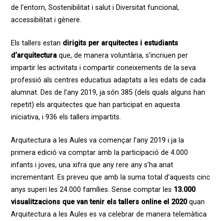
de l’entorn, Sostenibilitat i salut i Diversitat funcional,
accessibilitat i gènere.
Els tallers estan
dirigits per arquitectes i estudiants
d’arquitectura
que, de manera voluntària, s’incriuen per
impartir les activitats i compartir coneixements de la seva
professió als centres educatius adaptats a les edats de cada
alumnat. Des de l’any 2019, ja són
385 (dels quals alguns han
repetit)
els arquitectes que han participat en aquesta
iniciativa, i
936
els tallers impartits.
Arquitectura a les Aules va començar l’any 2019 i ja la
primera edició va comptar amb la participació de 4.000
infants i joves, una xifra que any rere any s’ha anat
incrementant. Es preveu que amb la suma total d’aquests cinc
anys superi les 24.000 famílies. Sense comptar les
13.000
visualitzacions que van tenir els tallers online el 2020
quan
Arquitectura a les Aules es va celebrar de manera telemàtica