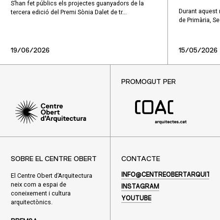
S’han fet públics els projectes guanyadors de la
Durant aquest
tercera edició del Premi Sònia Dalet de tr...
de Primària, Sec
19/06/2026
15/05/2026
PROMOGUT PER
SOBRE EL CENTRE OBERT
CONTACTE
El Centre Obert d’Arquitectura
INFO@CENTREOBERTARQUITEC
neix com a espai de
INSTAGRAM
coneixement i cultura
YOUTUBE
arquitectònics.