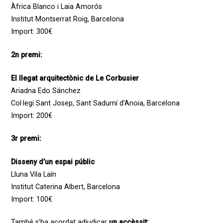
Àfrica Blanco i Laia Amorós
Institut Montserrat Roig, Barcelona
Import: 300€
2n premi:
El llegat arquitectònic de Le Corbusier
Ariadna Edo Sánchez
Col·legi Sant Josep, Sant Sadurní d’Anoia, Barcelona
Import: 200€
3r premi:
Disseny d’un espai públic
Lluna Vila Laín
Institut Caterina Albert, Barcelona
Import: 100€
També s’ha acordat adjudicar
un accèssit: