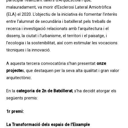
participar realitzant tallers d’ArquiEscola i que,
malauradament, va morir d’Esclerosi Lateral Amiotròfica
(ELA) el 2020. L’objectiu de la iniciativa és fomentar l’interès
entre l’alumnat de secundària i batxillerat pels treballs de
recerca i investigació relacionats amb l’arquitectura i el
disseny, la ciutat i l’urbanisme, el territori i el paisatge, i
l’ecologia i la sostenibilitat, així com estimular les vocacions
tècniques i la innovació.
A aquesta tercera convocatòria s’han presentat
onze
projecte
s, que destaquen per la seva alta qualitat i gran valor
arquitectònic.
En la
categoria de 2n de Batxillerat
, s’ha decidit atorgar els
següents premis:
1r premi:
La Transformació dels espais de l’Eixample