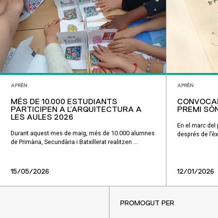
APRÈN
APRÈN
MÉS DE 10.000 ESTUDIANTS
CONVOCAD
PARTICIPEN A L’ARQUITECTURA A
PREMI SÒ
LES AULES 2026
En el marc del
Durant aquest mes de maig, més de 10.000 alumnes
després de l’èx
de Primària, Secundària i Batxillerat realitzen ...
15/05/2026
12/01/2026
PROMOGUT PER