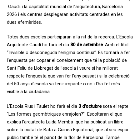
Gaudí, i la capitalitat mundial de l’arquitectura, Barcelona
2026 i els centre
s
desplegaran activitats centrades en les
dues efemèrides.
Totes dues escoles participaran a la nit de la recerca. L’Escola
Arquitecte Gaudí ho farà el dia
30 de setembre
: Amb el títol
“Invisible o desconeguda l’enigma continua”
.
Es tornarà a fer
l’enquesta per copsar el coneixement que té la població de
Sant Feliu de Llobregat de l’escola i veure si ha millorat
respecte l’enquesta que van fer l’any passat i si la celebració
del 50 anys d’escola v
a
ten
ir
impacte o no i l’ha fet més
visible a la ciutadania.
L’Escola Rius i Taulet ho farà el dia
3 d’octubre
sota el repte
“Les formes geomètriques enrajolen?” Escoltaran el que
explica l’arquitecta Laida Memba que ha publicat un llibre
sobre la ciutat de Bata a Guinea Equatorial, que al seu espai
públic també té el panot de la flor de Barcelona. També