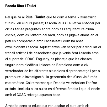
Escola Rius i
Taulet
Pel que fa al
Rius i Taulet
,
que té com a tema «Construint
futur!» e
n el curs passat, l’escola Rius i Taulet va enfocar per
cicles fer-se preguntes sobre com és l’arquitectura d’una
escola, com es l’entorn del barri, com es jugava abans en el
pati en comparació amb l’actualitat i com ha anat
evolucionant l’escola. Aquest eixos van servir per a vincular el
treball artístic i de descoberta que ja venia fent l’escola amb
el suport del COAC. Enguany, es planteja que les classes
tinguin nom d’edificis i places de Barcelona com a eix
vertebrador de les diferents situacions d’aprenentatge i per a
promoure la investigació i la geometria des d’una visió més
matemàtica. Cal remarcar que l’escola ve treballant l’enfoc
artístic i inclusiu a les aules en diferents àmbits i que el vincle
amb el COAC reforça aquesta base.
Ambdós centres educatius van acabar el curs amb els