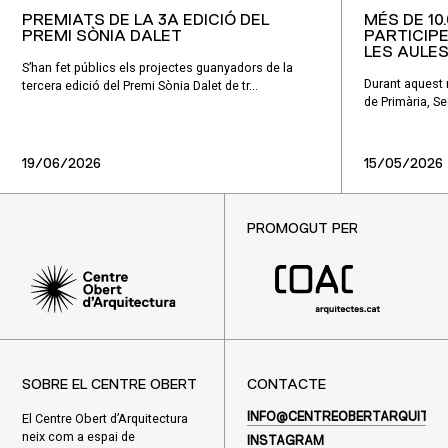
PREMIATS DE LA 3A EDICIÓ DEL
MÉS DE 10
PREMI SÒNIA DALET
PARTICIPE
LES AULES
S’han fet públics els projectes guanyadors de la
Durant aquest
tercera edició del Premi Sònia Dalet de tr...
de Primària, Sec
19/06/2026
15/05/2026
PROMOGUT PER
SOBRE EL CENTRE OBERT
CONTACTE
El Centre Obert d’Arquitectura
INFO@CENTREOBERTARQUITEC
neix com a espai de
INSTAGRAM