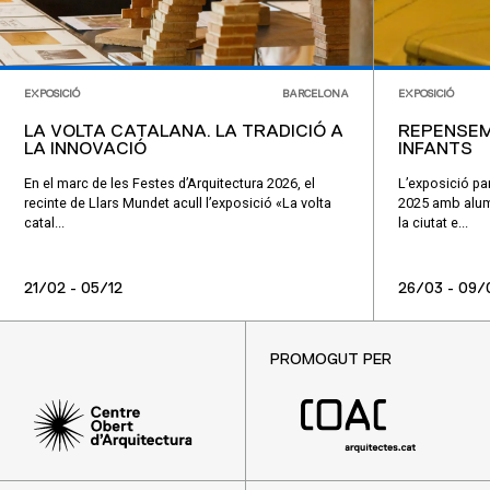
EXPOSICIÓ
BARCELONA
EXPOSICIÓ
LA VOLTA CATALANA. LA TRADICIÓ A
REPENSEM
LA INNOVACIÓ
INFANTS
En el marc de les Festes d’Arquitectura 2026, el
L’exposició par
recinte de Llars Mundet acull l’exposició «La volta
2025 amb alumn
catal...
la ciutat e...
21/02 - 05/12
26/03 - 09/
PROMOGUT PER