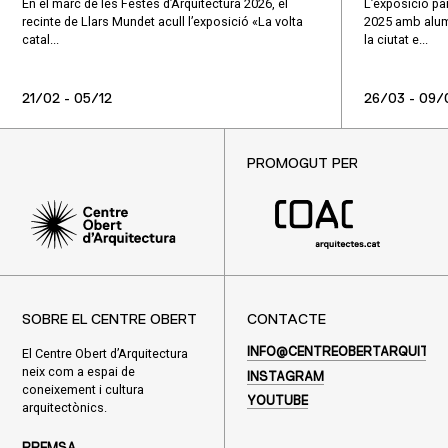
En el marc de les Festes d’Arquitectura 2026, el
L’exposició par
recinte de Llars Mundet acull l’exposició «La volta
2025 amb alumn
catal...
la ciutat e...
21/02 - 05/12
26/03 - 09/
PROMOGUT PER
SOBRE EL CENTRE OBERT
CONTACTE
El Centre Obert d’Arquitectura
INFO@CENTREOBERTARQUITEC
neix com a espai de
INSTAGRAM
coneixement i cultura
YOUTUBE
arquitectònics.