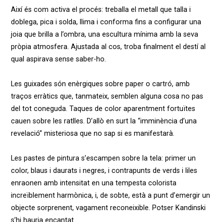
Així és com activa el procés: treballa el metall que talla i
doblega, pica i solda, llima i conforma fins a configurar una
joia que brilla a l’ombra, una escultura mínima amb la seva
pròpia atmosfera. Ajustada al cos, troba finalment el destí al
qual aspirava sense saber-ho.
Les guixades són enèrgiques sobre paper o cartró, amb
traços erràtics que, tanmateix, semblen alguna cosa no pas
del tot coneguda. Taques de color aparentment fortuïtes
cauen sobre les ratlles. D’allò en surt la “imminència d’una
revelació” misteriosa que no sap si es manifestarà.
Les pastes de pintura s’escampen sobre la tela: primer un
color, blaus i daurats i negres, i contrapunts de verds i liles
enraonen amb intensitat en una tempesta colorista
increïblement harmònica, i, de sobte, està a punt d’emergir un
objecte sorprenent, vagament reconeixible. Potser Kandinski
s’hi hauria encantat.