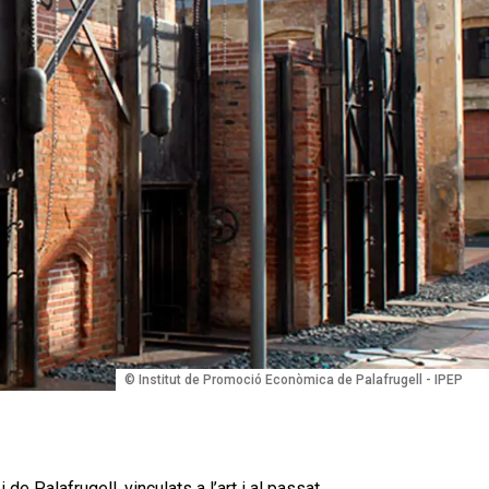
© Institut de Promoció Econòmica de Palafrugell - IPEP
e Palafrugell, vinculats a l’art i al passat