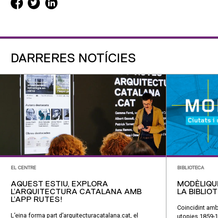
DARRERES NOTÍCIES
EL CENTRE
BIBLIOTECA
AQUEST ESTIU, EXPLORA
MODÈLIQU
L’ARQUITECTURA CATALANA AMB
LA BIBLIO
L’APP RUTES!
Coincidint amb
L’eina forma part d’arquitecturacatalana.cat, el
utopies 1859-1