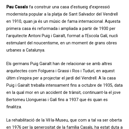
Pau Casals
fa construir una casa d’estiueig d’expressió
modernista popular a la platja de Sant Salvador del Vendrell
en 1910, quan ja és un músic de fama internacional. Aquesta
primera casa és reformada i ampliada a partir de 1930 per
l’arquitecte Antoni Puig i Gairalt, format a l’Escola Galí, nucli
estimulant del noucentisme, en un moment de grans obres
urbanes a Catalunya.
Els germans Puig Gairalt han de relacionar-se amb altres
arquitectes com Folguera i Grassi i Ros i Tudurí, en aquest
últim s’inspira per a projectar el jardí del Vendrell. A la casa
Puig i Gairalt treballa intensament fins a octubre de 1935, data
en la qual mor en un accident de trànsit, continuant-la el jove
Bertomeu Llongueras i Galí fins a 1937 que és quan es
finalitza.
La rehabilitació de la Vil·la-Museu, que com a tal va ser oberta
en 1976 per la generositat de la família Casals, ha estat duta a