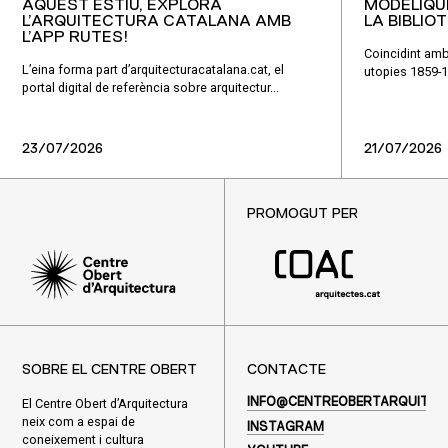
AQUEST ESTIU, EXPLORA
MODÈLIQU
L’ARQUITECTURA CATALANA AMB
LA BIBLIO
L’APP RUTES!
Coincidint amb
L’eina forma part d’arquitecturacatalana.cat, el
utopies 1859-1
portal digital de referència sobre arquitectur...
23/07/2026
21/07/2026
PROMOGUT PER
SOBRE EL CENTRE OBERT
CONTACTE
El Centre Obert d’Arquitectura
INFO@CENTREOBERTARQUITEC
neix com a espai de
INSTAGRAM
coneixement i cultura