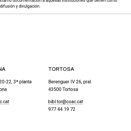
réstamo documentación a aquellas instituciones que tienen como
difusión y divulgación.
NA
TORTOSA
20-22, 3ª planta
Berenguer IV 26, pral.
ona
43500 Tortosa
c.cat
bibl.tor@coac.cat
977 44 19 72