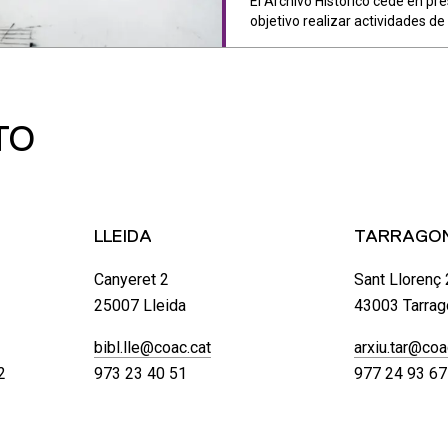
El Archivo Histórico cede en p
objetivo realizar actividades de 
TO
LLEIDA
TARRAGO
Canyeret 2
Sant Llorenç 
25007 Lleida
43003 Tarrag
bibl.lle@coac.cat
arxiu.tar@coa
2
973 23 40 51
977 24 93 67