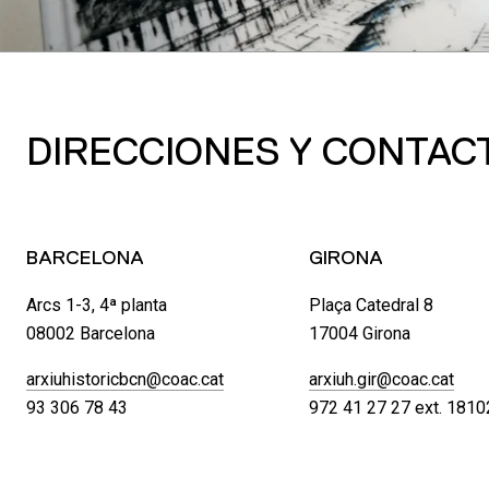
DIRECCIONES Y CONTAC
BARCELONA
GIRONA
Arcs 1-3, 4ª planta
Plaça Catedral 8
08002 Barcelona
17004 Girona
arxiuhistoricbcn@coac.cat
arxiuh.gir@coac.cat
93 306 78 43
972 41 27 27 ext. 1810