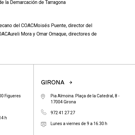
a de la Demarcación de Tarragona
decano del COACMoisés Puente, director del
COACAureli Mora y Omar Ornaque, directores de
GIRONA
600 Figueres
Pia Almoina. Plaça de la Catedral, 8 -
17004 Girona
972 41 27 27
14 h
Lunes a viernes de 9 a 16.30 h