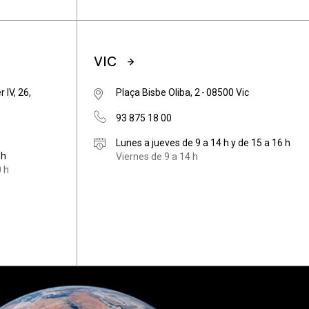
VIC
 IV, 26,
Plaça Bisbe Oliba, 2 - 08500 Vic
93 875 18 00
Lunes a jueves de 9 a 14 h y de 15 a 16 h
 h
Viernes de 9 a 14 h
 h