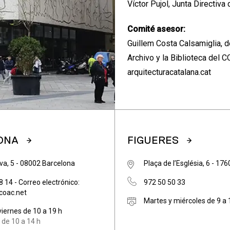
Víctor Pujol, Junta Directiv
Comité asesor:
Guillem Costa Calsamiglia, 
Archivo y la Biblioteca del 
arquitecturacatalana.cat
ONA
FIGUERES
va, 5 - 08002 Barcelona
Plaça de l’Església, 6 - 17
 14 - Correo electrónico:
972 50 50 33
coac.net
Martes y miércoles de 9 a 
viernes de 10 a 19 h
de 10 a 14 h