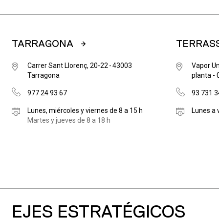
TARRAGONA
TERRAS
Carrer Sant Llorenç, 20-22 - 43003
Vapor Un
Tarragona
planta -
977 24 93 67
93 731 3
Lunes, miércoles y viernes de 8 a 15 h
Lunes a 
Martes y jueves de 8 a 18 h
EJES ESTRATÉGICOS