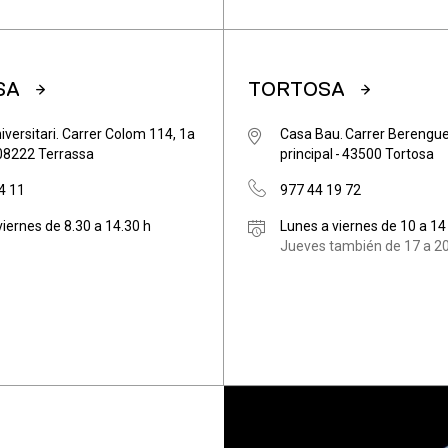
SA
TORTOSA
iversitari. Carrer Colom 114, 1a
Casa Bau. Carrer Berenguer
 08222 Terrassa
principal - 43500 Tortosa
4 11
977 44 19 72
viernes de 8.30 a 14.30 h
Lunes a viernes de 10 a 14
Jueves también de 17 a 20