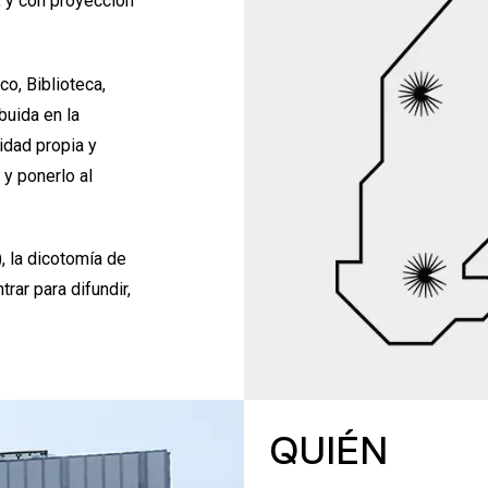
, y con proyección
co, Biblioteca,
ibuida en la
idad propia y
 y ponerlo al
, la dicotomía de
rar para difundir,
QUIÉN