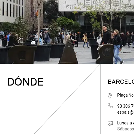
DÓNDE
BARCEL
Plaça No
93 306 78
espais@
Lunes a 
Sábados 