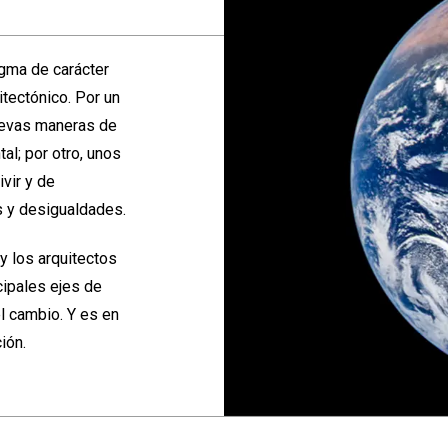
gma de carácter
itectónico. Por un
nuevas maneras de
al; por otro, unos
vir y de
s y desigualdades.
y los arquitectos
cipales ejes de
l cambio. Y es en
ión.