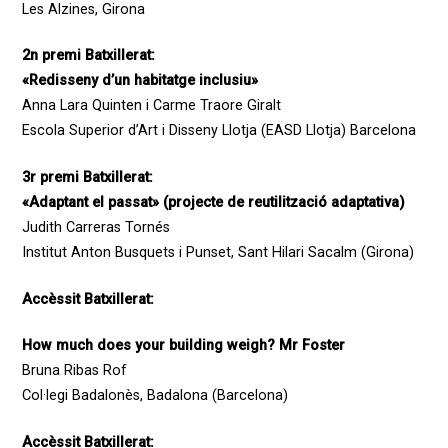
Les Alzines, Girona
2n premi Batxillerat:
«Redisseny d’un habitatge inclusiu»
Anna Lara Quinten i Carme Traore Giralt
Escola Superior d’Art i Disseny Llotja (EASD Llotja) Barcelona
3r premi Batxillerat:
«Adaptant el passat» (projecte de reutilització adaptativa)
Judith Carreras Tornés
Institut Anton Busquets i Punset, Sant Hilari Sacalm (Girona)
Accèssit Batxillerat:
How much does your building weigh? Mr Foster
Bruna Ribas Rof
Col·legi Badalonès, Badalona (Barcelona)
Accèssit Batxillerat: