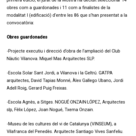
primera edició, el jurat de la Mostra ha decidit seleccionar 14
obres com a guardonades i 11 com a finalistes de la
modalitat I (edificació) d’entre les 86 que s’han presentat a la
convocatòria:
Obres guardonades
-Projecte executiu i direcció d’obra de l’ampliació del Club
Nàutic Vilanova. Miquel Mas Arquitectes SLP.
-Escola Solar Sant Jordi, a Vilanova i la Geltrú. GATPA
arquitectes, David Tapias Monné, Àlex Gallego Ubano, Jordi
Adell Roig, Gerard Puig Freixas.
-Escola Agnès, a Sitges. NOGUÉ·ONZAIN·LÓPEZ, Arquitectes
slp, Fèlix López, Joan Nogué, Txema Onzain.
-Museu de les cultures del vi de Catalunya (VINSEUM), a
Vilafranca del Penedès. Arquitecte Santiago Vives Sanfeliu.