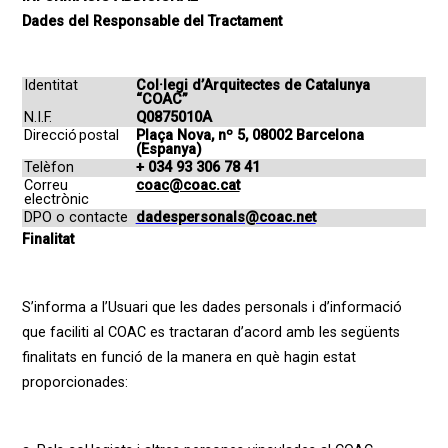
Dades del Responsable del Tractament
Identitat
Col·legi d’Arquitectes de Catalunya
“COAC”
N.I.F.
Q0875010A
Direcció postal
Plaça Nova, nº 5, 08002 Barcelona
(Espanya)
Telèfon
+ 034 93 306 78 41
Correu
coac@coac.cat
electrònic
DPO o contacte
dadespersonals@coac.net
Finalitat
S’informa a l’Usuari que les dades personals i d’informació
que faciliti al COAC es tractaran d’acord amb les següents
finalitats en funció de la manera en què hagin estat
proporcionades: