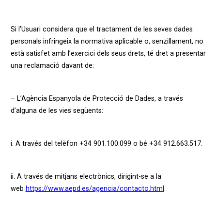
Si l’Usuari considera que el tractament de les seves dades
personals infringeix la normativa aplicable o, senzillament, no
està satisfet amb l’exercici dels seus drets, té dret a presentar
una reclamació davant de:
– L’Agència Espanyola de Protecció de Dades, a través
d’alguna de les vies següents:
i. A través del telèfon +34 901.100.099 o bé +34 912.663.517.
ii. A través de mitjans electrònics, dirigint-se a la
web
https://www.aepd.es/agencia/contacto.html
.