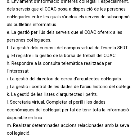
d. Enviament d’informació d’interès col·legial i, especialment,
dels serveis que el COAC posa a disposició de les persones
col·legiades entre les quals s’inclou els serveis de subscripció
als butlletins informatius.
e. La gestió per l’ús dels serveis que el COAC ofereix a les
persones col·legiades.
f. La gestió dels cursos i del campus virtual de l’escola SERT.
g. El registre i la gestió de la borsa de treball del COAC.
h. Respondre a la consulta telemàtica realitzada per
l’interessat.
i. La gestió del directori de cerca d’arquitectes col·legiats.
j. La gestió i control de les dades de l’arxiu històric del col·legi.
k. La gestió de les llistes d’arquitectes i perits.
l. Secretaria virtual. Completar el perfil i les dades
econòmiques del col·legiat per tal de tenir tota la informació
disponible en línia.
m. Realitzar determinades accions relacionades amb la seva
col·legiació.