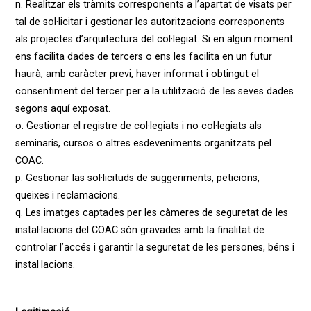
n. Realitzar els tràmits corresponents a l’apartat de visats per
tal de sol·licitar i gestionar les autoritzacions corresponents
als projectes d’arquitectura del col·legiat. Si en algun moment
ens facilita dades de tercers o ens les facilita en un futur
haurà, amb caràcter previ, haver informat i obtingut el
consentiment del tercer per a la utilització de les seves dades
segons aquí exposat.
o. Gestionar el registre de col·legiats i no col·legiats als
seminaris, cursos o altres esdeveniments organitzats pel
COAC.
p. Gestionar las sol·licituds de suggeriments, peticions,
queixes i reclamacions.
q. Les imatges captades per les càmeres de seguretat de les
instal·lacions del COAC són gravades amb la finalitat de
controlar l’accés i garantir la seguretat de les persones, béns i
instal·lacions.