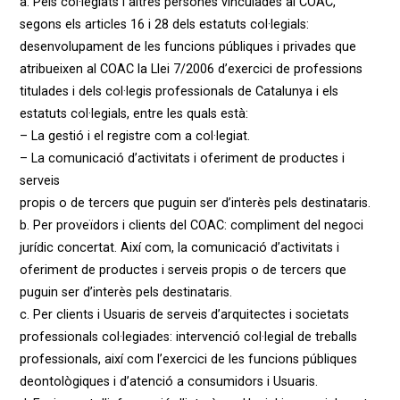
a. Pels col·legiats i altres persones vinculades al COAC,
segons els articles 16 i 28 dels estatuts col·legials:
desenvolupament de les funcions públiques i privades que
atribueixen al COAC la Llei 7/2006 d’exercici de professions
titulades i dels col·legis professionals de Catalunya i els
estatuts col·legials, entre les quals està:
– La gestió i el registre com a col·legiat.
– La comunicació d’activitats i oferiment de productes i
serveis
propis o de tercers que puguin ser d’interès pels destinataris.
b. Per proveïdors i clients del COAC: compliment del negoci
jurídic concertat. Així com, la comunicació d’activitats i
oferiment de productes i serveis propis o de tercers que
puguin ser d’interès pels destinataris.
c. Per clients i Usuaris de serveis d’arquitectes i societats
professionals col·legiades: intervenció col·legial de treballs
professionals, així com l’exercici de les funcions públiques
deontològiques i d’atenció a consumidors i Usuaris.