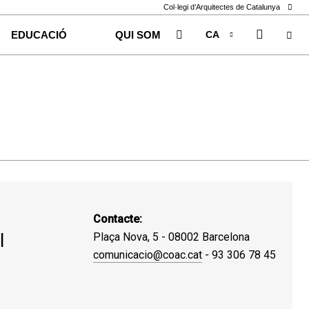
Col·legi d’Arquitectes de Catalunya
CA
EDUCACIÓ
QUI SOM
EN
ES
Contacte:
l
Plaça Nova, 5 - 08002 Barcelona
comunicacio@coac.cat
- 93 306 78 45