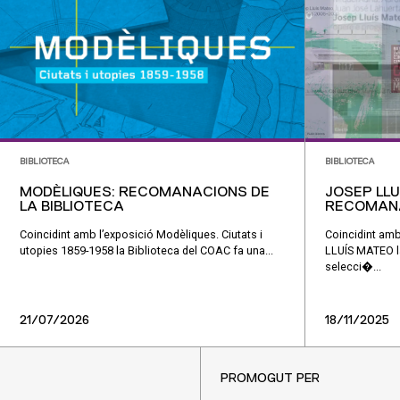
BIBLIOTECA
BIBLIOTECA
MODÈLIQUES: RECOMANACIONS DE
JOSEP LLU
LA BIBLIOTECA
RECOMANA
Coincidint amb l’exposició Modèliques. Ciutats i
Coincidint am
utopies 1859-1958 la Biblioteca del COAC fa una...
LLUÍS MATEO la
selecci�...
21/07/2026
18/11/2025
PROMOGUT PER