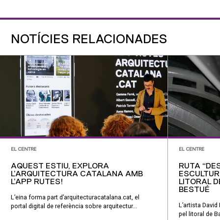
NOTÍCIES RELACIONADES
EL CENTRE
EL CENTRE
AQUEST ESTIU, EXPLORA
RUTA “DE
L’ARQUITECTURA CATALANA AMB
ESCULTUR
L’APP RUTES!
LITORAL D
BESTUÉ
L’eina forma part d’arquitecturacatalana.cat, el
L’artista Davi
portal digital de referència sobre arquitectur...
pel litoral de 