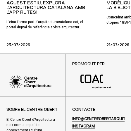
AQUEST ESTIU, EXPLORA
MODÈLIQU
L’ARQUITECTURA CATALANA AMB
LA BIBLIO
L’APP RUTES!
Coincidint amb
L’eina forma part d’arquitecturacatalana.cat, el
utopies 1859-1
portal digital de referència sobre arquitectur...
23/07/2026
21/07/2026
PROMOGUT PER
SOBRE EL CENTRE OBERT
CONTACTE
El Centre Obert d’Arquitectura
INFO@CENTREOBERTARQUITEC
neix com a espai de
INSTAGRAM
coneixement i cultura