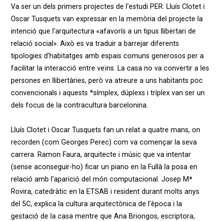
Va ser un dels primers projectes de l'estudi PER. Lluís Clotet i
Oscar Tusquets van expressar en la memòria del projecte la
intenció que l'arquitectura «afavorís a un tipus llibertari de
relació social». Això es va traduir a barrejar diferents
tipologies d'habitatges amb espais comuns generosos per a
facilitar la interacció entre veïns. La casa no va convertir a les
persones en llibertàries, però va atreure a uns habitants poc
convencionals i aquests *símplex, dúplexs i tríplex van ser un
dels focus de la contracultura barcelonina.
Lluís Clotet i Oscar Tusquets fan un relat a quatre mans, on
recorden (com Georges Perec) com va començar la seva
carrera. Ramon Faura, arquitecte i músic que va intentar
(sense aconseguir-ho) ficar un piano en la Fullà la posa en
relació amb l'aparició del món computacional. Josep Mª
Rovira, catedràtic en la ETSAB i resident durant molts anys
del 5C, explica la cultura arquitectònica de l'època i la
gestació de la casa mentre que Ana Briongos, escriptora,