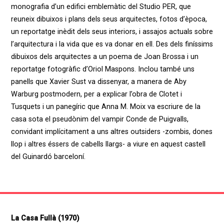
monografia d’un edifici emblemàtic del Studio PER, que
reuneix dibuixos i plans dels seus arquitectes, fotos d’època,
un reportatge inèdit dels seus interiors, i assajos actuals sobre
l’arquitectura i la vida que es va donar en ell. Des dels finíssims
dibuixos dels arquitectes a un poema de Joan Brossa i un
reportatge fotogràfic d’Oriol Maspons. Inclou també uns
panells que Xavier Sust va dissenyar, a manera de Aby
Warburg postmodern, per a explicar l’obra de Clotet i
Tusquets i un panegíric que Anna M. Moix va escriure de la
casa sota el pseudònim del vampir Conde de Puigvalls,
convidant implícitament a uns altres outsiders -zombis, dones
llop i altres éssers de cabells llargs- a viure en aquest castell
del Guinardó barceloní.
La Casa Fullà (1970)