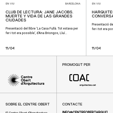
EN VIU
BARCELONA
EN VIU
CLUB DE LECTURA: JANE JACOBS.
HARQUITE
MUERTE Y VIDA DE LAS GRANDES
CONVERSA
CIUDADES
Presentació del
Presentació del llibre ‘La Casa Fullà. Tot estava per
fer i tot era po
fer i tot era possible’, d’Ana Briongos, Lluí...
11/04
11/04
PROMOGUT PER
SOBRE EL CENTRE OBERT
CONTACTE
El Centre Obert d’Arquitectura
INFO@CENTREOBERTARQUITEC