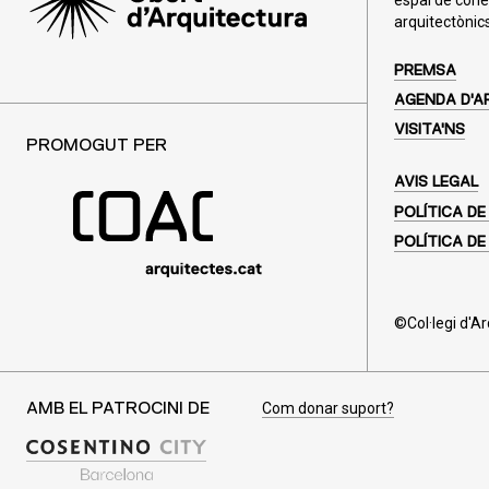
espai de cone
arquitectònics
PREMSA
AGENDA D'A
VISITA'NS
PROMOGUT PER
AVIS LEGAL
POLÍTICA DE
POLÍTICA DE
©Col·legi d'A
Com donar suport?
AMB EL PATROCINI DE