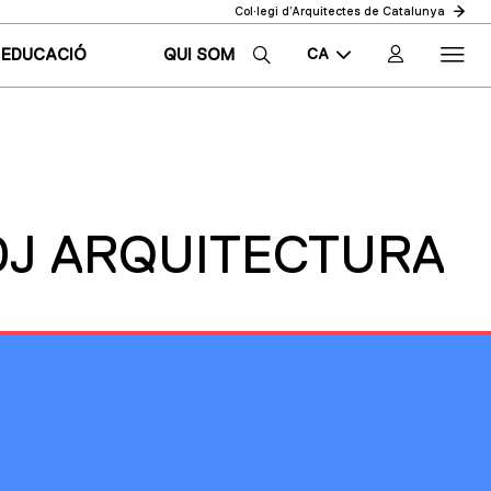
Col·legi d’Arquitectes de Catalunya
CA
EDUCACIÓ
QUI SOM
EN
ES
DJ ARQUITECTURA