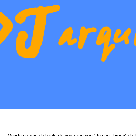
Quarta sessió del cicle de conferències “Jamón Jamón” de 