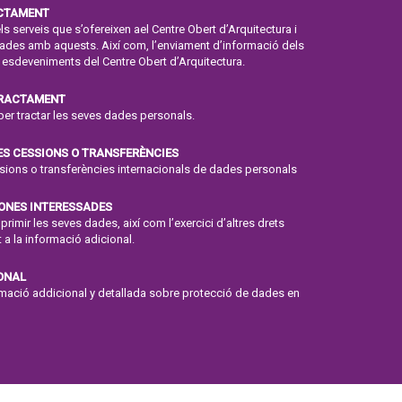
ACTAMENT
ls serveis que s’ofereixen ael Centre Obert d’Arquitectura i
onades amb aquests. Així com, l’enviament d’informació dels
 esdeveniments del Centre Obert d’Arquitectura.
TRACTAMENT
per tractar les seves dades personals.
ES CESSIONS O TRANSFERÈNCIES
ssions o transferències internacionals de dades personals
SONES INTERESSADES
suprimir les seves dades, així com l’exercici d’altres drets
 a la informació adicional.
ONAL
ormació addicional y detallada sobre protecció de dades en