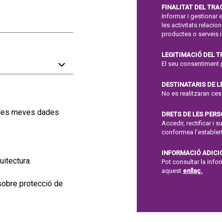
FINALITAT DEL TR
Informar i gestionar e
les activitats relaci
productes o serveis i
LEGITIMACIÓ DEL 
El seu consentiment 
DESTINATARIS DE L
No es realitzaran ce
e les meves dades
DRETS DE LES PER
Accedir, rectificar i 
conformea l’establert
INFORMACIÓ ADICI
uitectura.
Pot consultar la inf
aquest
enllaç.
 sobre protecció de