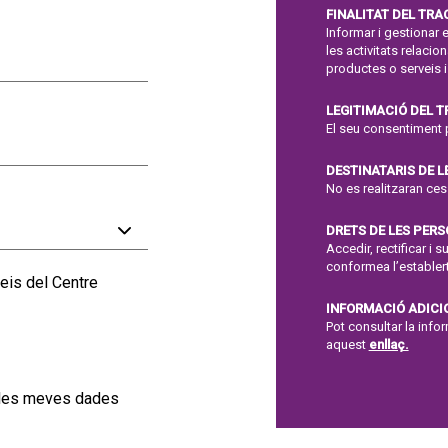
FINALITAT DEL TR
Informar i gestionar e
les activitats relaci
productes o serveis i
LEGITIMACIÓ DEL 
El seu consentiment 
DESTINATARIS DE L
No es realitzaran ce
DRETS DE LES PER
Accedir, rectificar i 
conformea l’establert
eis del Centre
INFORMACIÓ ADICI
Pot consultar la inf
aquest
enllaç.
e les meves dades