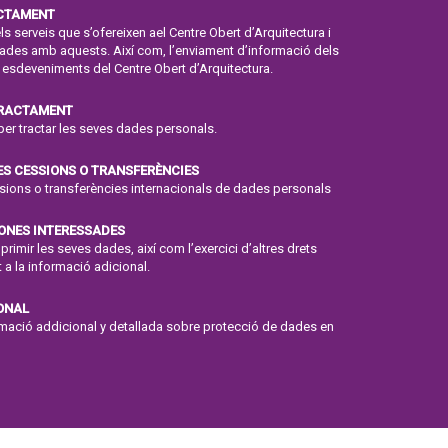
ACTAMENT
ls serveis que s’ofereixen ael Centre Obert d’Arquitectura i
onades amb aquests. Així com, l’enviament d’informació dels
 esdeveniments del Centre Obert d’Arquitectura.
TRACTAMENT
per tractar les seves dades personals.
ES CESSIONS O TRANSFERÈNCIES
ssions o transferències internacionals de dades personals
SONES INTERESSADES
suprimir les seves dades, així com l’exercici d’altres drets
 a la informació adicional.
ONAL
ormació addicional y detallada sobre protecció de dades en