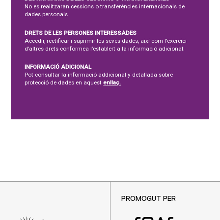
No es realitzaran cessions o transferències internacionals de
dades personals
DRETS DE LES PERSONES INTERESSADES
Accedir, rectificar i suprimir les seves dades, així com l’exercici
d’altres drets conformea l’establert a la informació adicional.
INFORMACIÓ ADICIONAL
Pot consultar la informació addicional y detallada sobre
protecció de dades en aquest
enllaç.
PROMOGUT PER