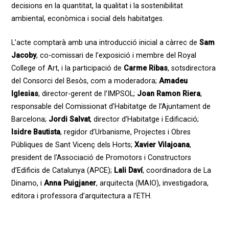
decisions en la quantitat, la qualitat i la sostenibilitat
ambiental, econòmica i social dels habitatges.
L’acte comptarà amb una introducció inicial a càrrec de
Sam
Jacoby
, co-comissari de l’exposició i membre del Royal
College of Art, i la participació de
Carme Ribas
, sotsdirectora
del Consorci del Besòs, com a moderadora;
Amadeu
Iglesias
, director-gerent de l’IMPSOL;
Joan Ramon Riera
,
responsable del Comissionat d’Habitatge de l’Ajuntament de
Barcelona;
Jordi Salvat
, director d’Habitatge i Edificació;
Isidre Bautista
, regidor d’Urbanisme, Projectes i Obres
Públiques de Sant Vicenç dels Horts;
Xavier Vilajoana
,
president de l’Associació de Promotors i Constructors
d’Edificis de Catalunya (APCE);
Lali Daví
, coordinadora de La
Dinamo, i
Anna Puigjaner
, arquitecta (MAIO), investigadora,
editora i professora d’arquitectura a l’ETH.