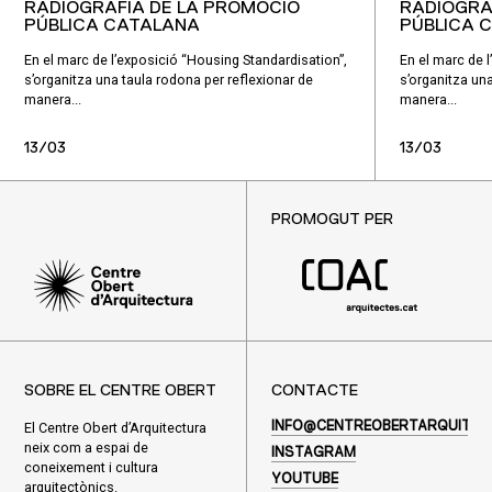
RADIOGRAFIA DE LA PROMOCIÓ
RADIOGRA
PÚBLICA CATALANA
PÚBLICA 
En el marc de l’exposició “Housing Standardisation”,
En el marc de 
s’organitza una taula rodona per reflexionar de
s’organitza una
manera...
manera...
13/03
13/03
PROMOGUT PER
SOBRE EL CENTRE OBERT
CONTACTE
El Centre Obert d’Arquitectura
INFO@CENTREOBERTARQUITEC
neix com a espai de
INSTAGRAM
coneixement i cultura
YOUTUBE
arquitectònics.