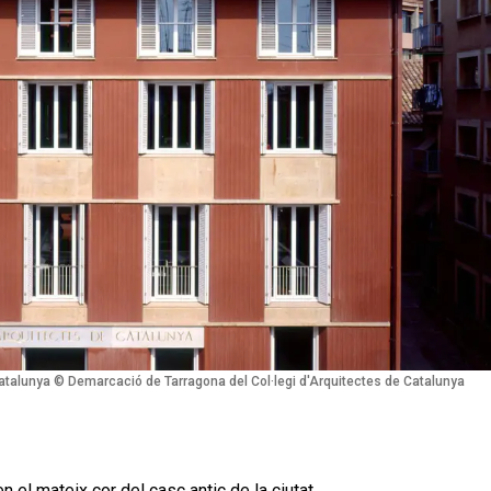
Catalunya © Demarcació de Tarragona del Col·legi d'Arquitectes de Catalunya
n el mateix cor del casc antic de la ciutat,