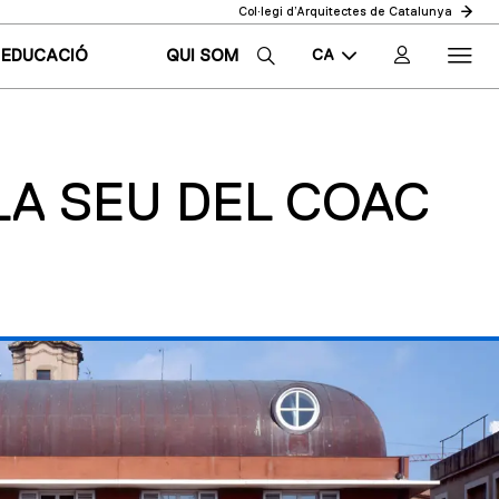
Col·legi d’Arquitectes de Catalunya
CA
EDUCACIÓ
QUI SOM
EN
ES
 LA SEU DEL COAC