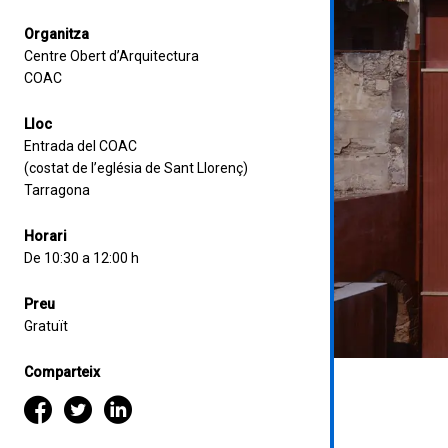
Organitza
Centre Obert d’Arquitectura
COAC
Lloc
Entrada del COAC
(costat de l’eglésia de Sant Llorenç)
Tarragona
Horari
De 10:30 a 12:00 h
Preu
Gratuït
Comparteix