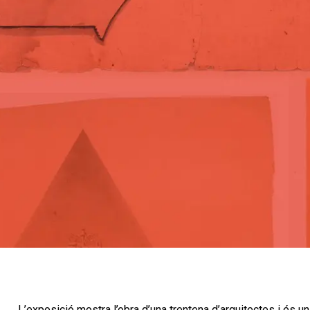
L’exposició mostra l’obra d’una trentena d’arquitectes i és un