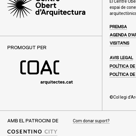
El Centre Obe
espai de cone
arquitectònics
PREMSA
AGENDA D'A
VISITA'NS
PROMOGUT PER
AVIS LEGAL
POLÍTICA DE
POLÍTICA DE
©Col·legi d'A
Com donar suport?
AMB EL PATROCINI DE