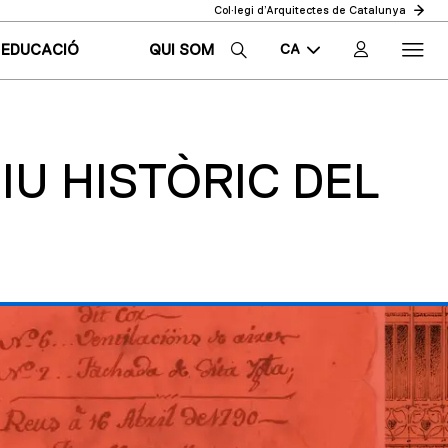
Col·legi d’Arquitectes de Catalunya
CA
EDUCACIÓ
QUI SOM
EN
ES
XIU HISTÒRIC DEL