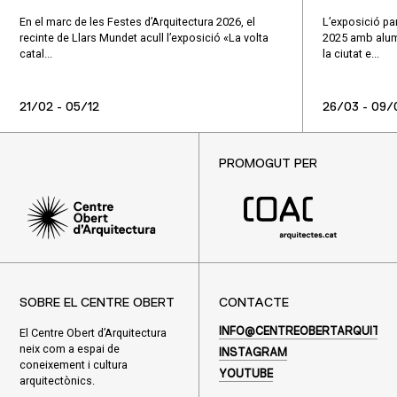
En el marc de les Festes d’Arquitectura 2026, el
L’exposició par
recinte de Llars Mundet acull l’exposició «La volta
2025 amb alumn
catal...
la ciutat e...
21/02 - 05/12
26/03 - 09/
PROMOGUT PER
SOBRE EL CENTRE OBERT
CONTACTE
El Centre Obert d’Arquitectura
INFO@CENTREOBERTARQUITEC
neix com a espai de
INSTAGRAM
coneixement i cultura
YOUTUBE
arquitectònics.