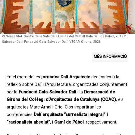
© Sense títol. Sostre de la Sala dels Escuts del Castell Gala Dalí de Púbol, c. 1971.
Salvador Dalí, Fundació Gala-Salvador Dalí, VEGAP, Girona, 2023.
MÉS INFORMACIÓ
En el marc de les
jornades Dalí Arquitecte
dedicades a la
reflexió sobre Dalí i l’Arquitectura, organitzades conjuntament
per la
Fundació Gala-Salvador Dalí
i la
Demarcació de
Girona del Col·legi d’Arquitectes de Catalunya (COAC)
, els
arquitectes Marc Arnal i Oriol Clos impartiran les
conferències
Dalí arquitecte “surrealista integral” i
“racionalista absolut”
, i
Camí de Púbol
, respectivament.