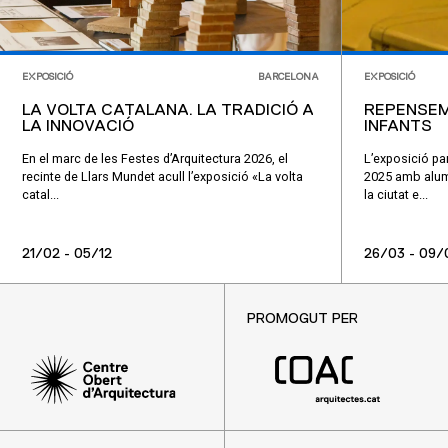
EXPOSICIÓ
BARCELONA
EXPOSICIÓ
LA VOLTA CATALANA. LA TRADICIÓ A
REPENSEM
LA INNOVACIÓ
INFANTS
En el marc de les Festes d’Arquitectura 2026, el
L’exposició par
recinte de Llars Mundet acull l’exposició «La volta
2025 amb alumn
catal...
la ciutat e...
21/02 - 05/12
26/03 - 09/
PROMOGUT PER