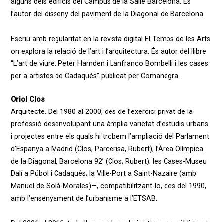
alguns dels edificis del Campus de la Salle Barcelona. És
l’autor del disseny del paviment de la Diagonal de Barcelona.
Escriu amb regularitat en la revista digital El Temps de les Arts
on explora la relació de l’art i l’arquitectura. És autor del llibre
“L’art de viure. Peter Harnden i Lanfranco Bombelli i les cases
per a artistes de Cadaqués” publicat per Comanegra.
Oriol Clos
Arquitecte. Del 1980 al 2000, des de l’exercici privat de la
professió desenvolupant una àmplia varietat d’estudis urbans
i projectes entre els quals hi trobem l’ampliació del Parlament
d’Espanya a Madrid (Clos, Parcerisa, Rubert); l’Àrea Olímpica
de la Diagonal, Barcelona 92’ (Clos; Rubert); les Cases-Museu
Dalí a Púbol i Cadaqués; la Ville-Port a Saint-Nazaire (amb
Manuel de Solà-Morales)—, compatibilitzant-lo, des del 1990,
amb l’ensenyament de l’urbanisme a l’ETSAB.