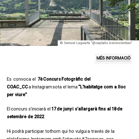
© Samuel Laguarta "@captatio.benevolentiae"
MÉS INFORMACIÓ
Es convoca el
7è Concurs Fotogràfic
del
COAC_CC
a Instagram sota el lema
“L’habitatge com a lloc
per viure”
.
El concurs s’iniciarà el
17 de
juny i s’allargarà fins al 18 de
setembre
de 2022
.
Hi podrà participar tothom qui ho vulgui a través de la