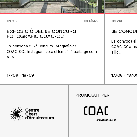
EN VIU
EN LÍNIA
EN VIU
EXPOSICIÓ DEL 6È CONCURS
6È CONCU
FOTOGRÀFIC COAC-CC
Es convoca el 
Es convoca el 7è Concurs Fotogràfic del
COAC_CC a Inst
COAC_CC a Instagram sota el lema “L’habitatge com
a llo...
a llo...
17/06 - 18/09
17/06 - 18/0
PROMOGUT PER