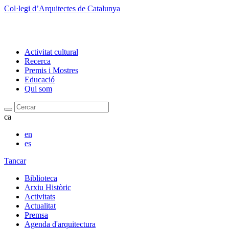
Col·legi d’Arquitectes de Catalunya
Activitat cultural
Recerca
Premis i Mostres
Educació
Qui som
Cercar
ca
en
es
Tancar
Biblioteca
Arxiu Històric
Activitats
Actualitat
Premsa
Agenda d'arquitectura