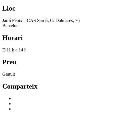
Lloc
Jardí Fènix – CAS Sarrià, C/ Dalmases, 76
Barcelona
Horari
D'11 h a 14 h
Preu
Gratuït
Comparteix