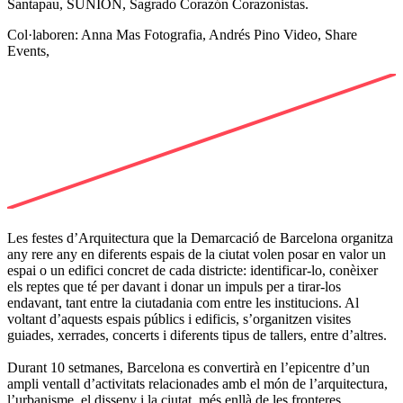
Santapau
, SÚNION, Sagrado Corazón Corazonistas.
Col·laboren
:
Anna Mas
Fotografia
,
Andrés Pino
Video
,
Share
Events
,
Les festes d’Arquitectura que la Demarcació de Barcelona organitza
any rere any en diferents espais de la ciutat volen posar en valor un
espai o un edifici concret de cada districte: identificar-lo, conèixer
els reptes que té per davant i donar un impuls per a tirar-los
endavant, tant entre la ciutadania com entre les institucions. Al
voltant d’aquests espais públics i edificis, s’organitzen visites
guiades, xerrades, concerts i diferents tipus de tallers, entre d’altres.
Durant 10 setmanes, Barcelona es convertirà en l’epicentre d’un
ampli ventall d’activitats relacionades amb el món de l’arquitectura,
l’urbanisme, el disseny i la ciutat, més enllà de les fronteres