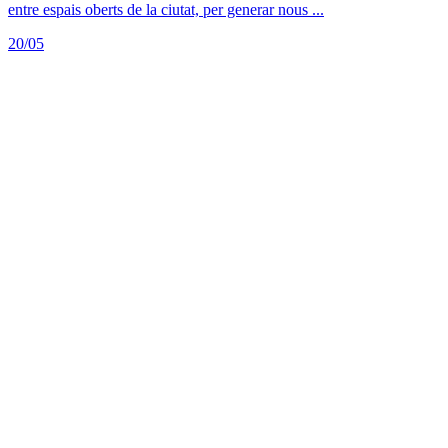
entre espais oberts de la ciutat, per generar nous ...
20/05