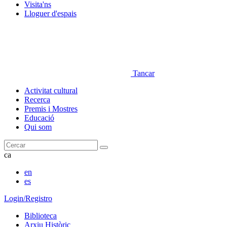
Visita'ns
Lloguer d'espais
Tancar
Activitat cultural
Recerca
Premis i Mostres
Educació
Qui som
Cercar
ca
en
es
Login/Registro
Biblioteca
Arxiu Històric