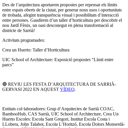
Des de l’arquitectura aportarem propostes per repensar els límits
entre espais oberts de la ciutat, per generar nous usos i oportunitats
de trobada, afegint transparència visual i possibilitats d’interacció
entre persones. Gaudirem d’un taller d’horticultura per descobrir el
nou Jardí Fènix, un oasi desconegut en plena transformació al
districte de Sarrià!
Activitats programades:
Crea un Huerto: Taller d’Horticultura
UIC School of Architecture: Exposició propostes “Límit entre
parcs”
🔴 REVIU LES FESTA D’ARQUITECTURA DE SARRIÀ-
GERVASI 2022 EN AQUEST
VÍDEO
.
Entitats
col·laboradores
:
Grup
d’Arquitectes
de Sarrià COAC,
BambooHub
, CAS Sarrià, UIC
School
of
Architecture
, Crea Un
Huerto
Escoles
:
Escola Sant Gregori,
Institut
Escola Costa i
LLobera
, John
Talabot
, Escola
L’Horitzó
, Escola Dolors
Monserdà-