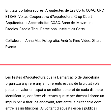
Entitats
col·laboradores
:
Arquitectes de Les Corts COAC, UPC,
ETSAB,
Voltes
Cooperativa
d’Arquitectura
,
Grup
Obert
Arquitectura i
Accessibilitat
COAC,
Banc
del
Moviment
.
Escoles
:
Escola
Thau
Barcelona,
Institut
les Corts.
Col·laboren
:
Anna Mas
Fotografia
,
Andrés Pino
Video
, Share
Events
.
Les festes d’Arquitectura que la Demarcació de Barcelona
organitza any rere any en diferents espais de la ciutat volen
posar en valor un espai o un edifici concret de cada districte:
identificar-lo, conèixer els reptes que té per davant i donar un
impuls per a tirar-los endavant, tant entre la ciutadania com
entre les institucions. Al voltant d’aquests espais públics i