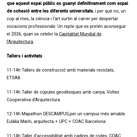
que
aquest
espai
públic
es
guanyi
definitivament
com
espai
de
cohesió
entre les
diferents
universitats
, i per
què
no, un
cop
al mes, la
ciència
i
l’art
surtin
al
carrer
per despertar
vocacions
professionals
. Un repte que es
pretén
aconseguir
el 2026,
quan
se
celebri
la
Capitalitat Mundial de
l’Arquitectura.
Tallers i activitats
11-14h
Tallers de construcció amb materials reciclats,
ETSAB
11-14h
Taller de cúpules geodèsiques amb canya,
Voltes
Cooperativa d’Arquitectura
12-14h Mapathon DESCAMPUS,
per un campus més amable.
Eulàlia Marín, arquitecta + UPC + COAC Barcelona
11-14h
Taller d’accessibilitat amb cadires de rodes,
COAC