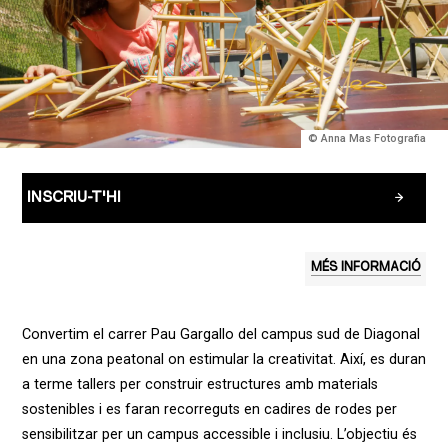
© Anna Mas Fotografia
INSCRIU-T'HI
MÉS INFORMACIÓ
C
onvertim
el
carrer
Pau Gargallo del campus sud de Diagonal
en una zona peatonal
on
estimular la
creativitat
.
Així
, es duran
a
terme
tallers
per construir estructures
amb
materials
sostenibles i es
faran
recorreguts
en
cadires
de
rodes
per
sensibilitzar
per un campus
accessible
i
inclusiu
.
L’objectiu
és