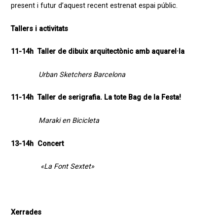
present
i
futur
d’aquest
rec
e
n
t
estrenat
espai
públic
.
Tallers i activitats
11-14h Taller de dibuix arquitectònic amb aquarel·la
Urban Sketchers Barcelona
11-14h Taller de serigrafia. La tote Bag de la Festa!
Maraki en Bicicleta
13-14h Concert
«La Font Sextet»
Xerrades