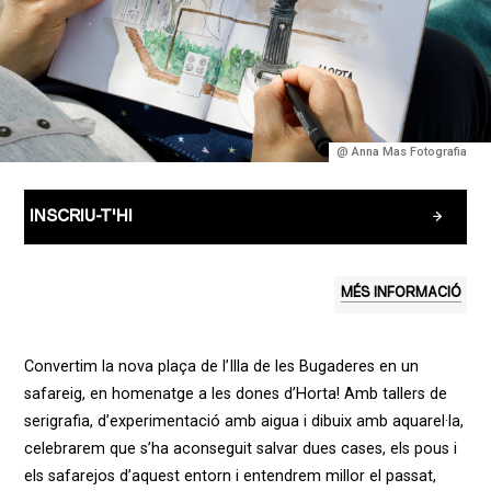
@ Anna Mas Fotografia
INSCRIU-T'HI
MÉS INFORMACIÓ
Convertim
la nova
plaça
de
l’Illa
de les
Bugaderes
en un
safareig
, en
homenatge
a les dones
d’Horta
!
Amb
tallers
de
serigrafia
,
d’experimentació
amb
aigua
i
dibuix
amb
aquarel·la
,
celebrarem
que
s’ha
aconseguit
salvar
dues
cases,
els
pous
i
els
safare
jos
d’aquest
entorn
i
entendrem
millor
el
passat
,