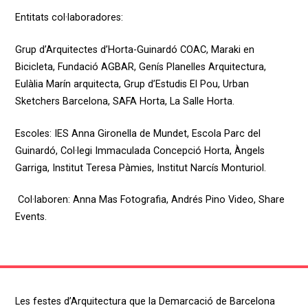
Entitats
col·laboradores
:
Grup d’Arquitectes d’Horta-Guinardó COAC, Maraki en
Bicicleta, Fundació AGBAR, Genís Planelles Arquitectura,
Eulàlia Marín arquitecta, Grup d’Estudis El Pou, Urban
Sketchers Barcelona, SAFA Horta, La Salle Horta.
Escoles:
IES Anna Gironella de Mundet, Escola Parc del
Guinardó, Col·legi Immaculada Concepció Horta, Àngels
Garriga, Institut Teresa Pàmies, Institut Narcís Monturiol.
Col·laboren
:
Anna Mas
Fotografia
,
Andrés Pino
Video
, Share
Events
.
Les festes d’Arquitectura que la Demarcació de Barcelona