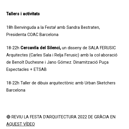
Tallers i activitats
18h
Benvinguda a la Festa!
amb
Sandra Bestraten,
Presidenta
COAC Barcelona
18-22h
Cercavila del Silenci,
un disseny de SALA FERUSIC
Arquitectes (Carles Sala i Relja Ferusic) amb la col·aboració
de Benoît Duchesne i Jano Gómez. Dinamització Puça
Espectacles
+ ETSAB
18-22h
Taller de dibuix arquitectònic
amb
Urban Sketchers
Barcelona
🔴 REVIU LA FESTA D’ARQUITECTURA 2022 DE GRÀCIA EN
AQUEST VÍDEO