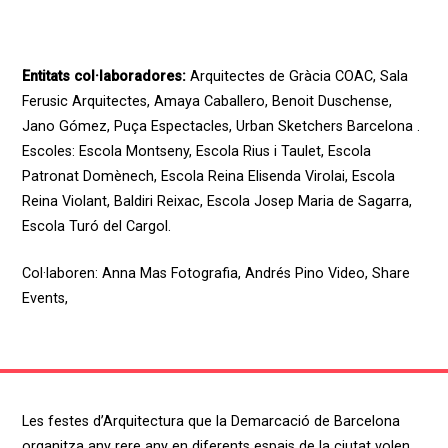
Entitats col·laboradores:
Arquitectes de Gràcia COAC, Sala
Ferusic Arquitectes, Amaya Caballero, Benoit Duschense,
Jano Gómez, Puça Espectacles, Urban Sketchers Barcelona .
Escoles: Escola Montseny, Escola Rius i Taulet, Escola
Patronat Domènech, Escola Reina Elisenda Virolai, Escola
Reina Violant, Baldiri Reixac, Escola Josep Maria de Sagarra,
Escola Turó del Cargol.
Col·laboren
:
Anna Mas
Fotografia
,
Andrés Pino
Video
,
Share
Events
,
Les festes d’Arquitectura que la Demarcació de Barcelona
organitza any rere any en diferents espais de la ciutat volen