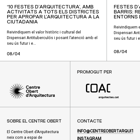
‘10 FESTES D’ARQUITECTURA’, AMB
FESTES D
ACTIVITATS A TOTS ELS DISTRICTES
BARRIS: 
PER APROPAR L’ARQUITECTURA A LA
ENTORNS 
CIUTADANIA
Reivindiquem el 
Reivindiquem el valor històric i cultural del
Dispensari Ant
Dispensari Antituberculós i posant l’atenció amb el
seu ús futur i e.
seu ús futur i e...
08/04
08/04
PROMOGUT PER
SOBRE EL CENTRE OBERT
CONTACTE
El Centre Obert d’Arquitectura
INFO@CENTREOBERTARQUITEC
neix com a espai de
INSTAGRAM