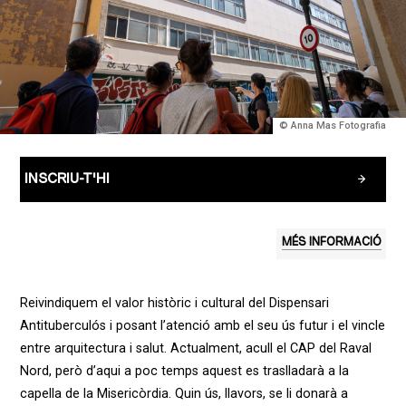
© Anna Mas Fotografia
INSCRIU-T'HI
MÉS INFORMACIÓ
Reivindiquem el valor hist
ò
ric i cultural del Dispensari
Antitubercul
ó
s i posant l’
atenci
ó
amb el seu
ús futur i el vincle
entre arquitectura i salut.
Actualment, acull el CAP del Raval
Nord, però d’aqui a poc temps aquest es traslladarà a la
capella de la Misericòrdia. Quin ús, llavors, se li donarà a