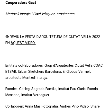
Cooperadors Gavà
Meritxell Inaraja i Fidel Vázquez, arquitectes
🔴 REVIU LA FESTA D’ARQUITETURA DE CIUTAT VELLA 2022
EN
AQUEST VÍDEO
Entitats
col·laboradores
:
Grup
d’Arquitectes
Ciutat
Vella COAC,
ETSAB, Urban
Sketchers
Barcelona, El
Globus
Vermell
,
arquitecta Meritxell
Inaraja
.
Escoles
:
Col·legi
Sagrada
Família
,
Institut
Pau Claris, Escola
Massana,
Institut Verdaguer.
Col·laboren
:
Anna Mas
Fotografia
,
Andrés Pino
Video
, Share