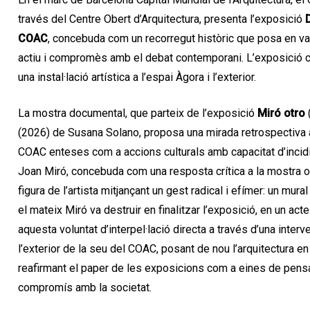
través del Centre Obert d’Arquitectura, presenta l’exposició
COAC
, concebuda com un recorregut històric que posa en va
actiu i compromès amb el debat contemporani. L’exposició co
una instal·lació artística a l’espai Àgora i l’exterior.
La mostra documental, que parteix de l’exposició
Miró otro
(
(2026) de Susana Solano, proposa una mirada retrospectiva 
COAC enteses com a accions culturals amb capacitat d’incidi
Joan Miró, concebuda com una resposta crítica a la mostra ofi
figura de l’artista mitjançant un gest radical i efímer: un mur
el mateix Miró va destruir en finalitzar l’exposició, en un acte
aquesta voluntat d’interpel·lació directa a través d’una inte
l’exterior de la seu del COAC, posant de nou l’arquitectura en r
reafirmant el paper de les exposicions com a eines de pensam
compromís amb la societat.