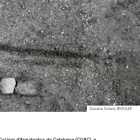
Susana Solano ©VEGAP
 Col·legi d’Arquitectes de Catalunya (COAC), a