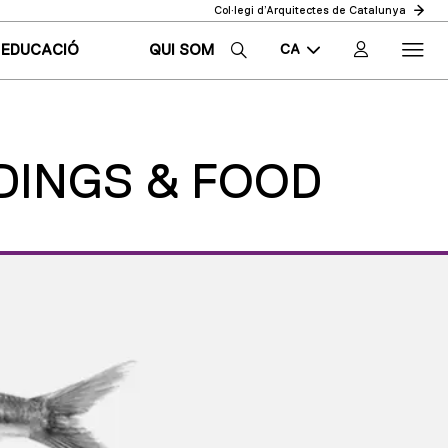
Col·legi d’Arquitectes de Catalunya
CA
EDUCACIÓ
QUI SOM
EN
ES
LDINGS & FOOD