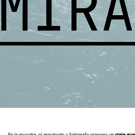
En la muestra, el arquitecto y fotógrafo propone un
viaje
que