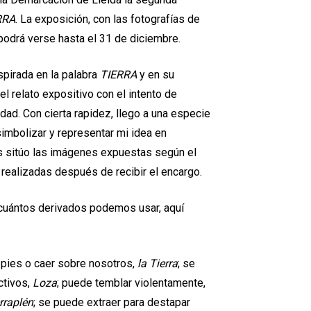
RRA
. La exposición, con las fotografías de
podrá verse hasta el 31 de diciembre.
spirada en la palabra
TIERRA
y en su
el relato expositivo con el intento de
dad. Con cierta rapidez, llego a una especie
imbolizar y representar mi idea en
s sitúo las imágenes expuestas según el
s realizadas después de recibir el encargo.
y cuántos derivados podemos usar, aquí
s pies o caer sobre nosotros,
la Tierra
; se
ctivos,
Loza
; puede temblar violentamente,
rraplén
; se puede extraer para destapar