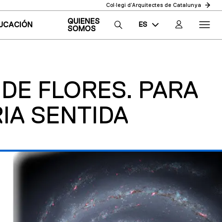
Col·legi d’Arquitectes de Catalunya
QUIENES
ES
UCACIÓN
SOMOS
CA
EN
 DE FLORES. PARA
IA SENTIDA