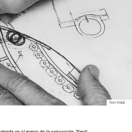
Toni Vidal
redonda en el marco de la exposición
“Emili