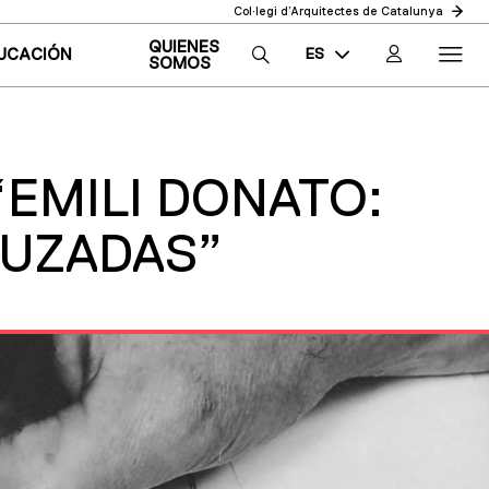
Col·legi d’Arquitectes de Catalunya
QUIENES
ES
UCACIÓN
SOMOS
CA
EN
EMILI DONATO:
RUZADAS”