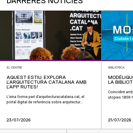
DARRERES NOTÍCIES
EL CENTRE
BIBLIOTECA
AQUEST ESTIU, EXPLORA
MODÈLIQU
L’ARQUITECTURA CATALANA AMB
LA BIBLIO
L’APP RUTES!
Coincidint amb
L’eina forma part d’arquitecturacatalana.cat, el
utopies 1859-1
portal digital de referència sobre arquitectur...
23/07/2026
21/07/2026