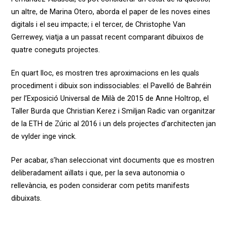
un altre, de Marina Otero, aborda el paper de les noves eines
digitals i el seu impacte; i el tercer, de Christophe Van
Gerrewey, viatja a un passat recent comparant dibuixos de
quatre coneguts projectes.
En quart lloc, es mostren tres aproximacions en les quals
procediment i dibuix son indissociables: el Pavelló de Bahréin
per l’Exposició Univer­sal de Milà de 2015 de Anne Holtrop, el
Taller Burda que Christian Ke­rez i Smiljan Radic van organitzar
de la ETH de Zúric al 2016 i un dels projectes d’architecten jan
de vylder inge vinck.
Per acabar, s’han seleccionat vint documents que es mostren
deliberadament aïllats i que, per la seva autonomia o
rellevància, es poden considerar com petits manifests
dibuixats.