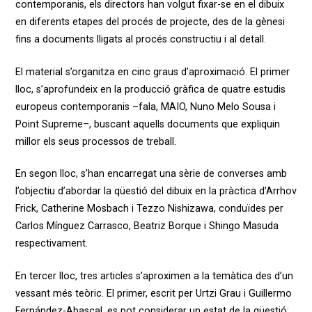
contemporanis, els directors han volgut fixar-se en el dibuix
en diferents etapes del procés de projecte, des de la gènesi
fins a documents lligats al procés constructiu i al detall.
El material s’organitza en cinc graus d’aproximació. El primer
lloc, s’aprofundeix en la producció gràfica de quatre estudis
europeus contemporanis –fala, MAIO, Nuno Melo Sousa i
Point Supreme–, buscant aquells documents que expli­quin
millor els seus processos de treball.
En segon lloc, s’han encarregat una sèrie de converses amb
l’objec­tiu d’abordar la qüestió del dibuix en la pràcti­ca d’Arrhov
Frick, Catherine Mosbach i Tezzo Nishizawa, conduïdes per
Carlos Mínguez Carrasco, Beatriz Borque i Shingo Masuda
respectivament.
En tercer lloc, tres articles s’aproximen a la temàtica des d’un
vessant més teòric. El primer, escrit per Urtzi Grau i Guillermo
Fernández-Abas­cal, es pot considerar un estat de la qüestió;